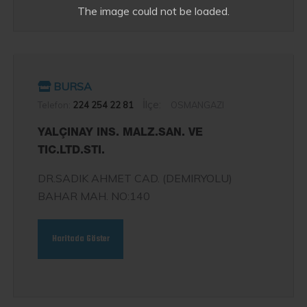
The image
could not be loaded.
BURSA
İlçe:
Telefon:
224 254 22 81
OSMANGAZI
YALÇINAY INS. MALZ.SAN. VE
TIC.LTD.STI.
DR.SADIK AHMET CAD. (DEMIRYOLU)
BAHAR MAH. NO:140
Haritada Göster