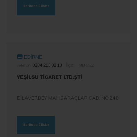
Haritada Göster
EDİRNE
İlçe:
Telefon:
0284 213 02 13
MERKEZ
YEŞİLSU TİCARET LTD.ŞTİ
DİLAVERBEY MAH.SARAÇLAR CAD. NO:248
Haritada Göster