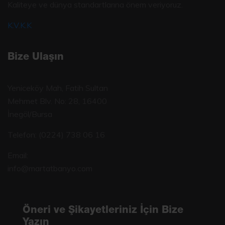
Kaliteye ve dünya standartlarına önem veriyoruz.
K.V.K.K
Bize Ulaşın
Yeniceköy Mah, Fatih Sultan
Mehmet Blv. No: 28, 16400
İnegöl/Bursa
Telefon:
(0224) 738 06 16
Email:
info@martatbanyo.com
Öneri ve Şikayetleriniz İçin Bize
Yazın