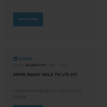
Haritada Göster
EDİRNE
İlçe:
Telefon:
05438767333
KEŞAN
DERİN İNŞAAT MALZ TİC LTD ŞTİ.
Y.ZAFER MAH ŞEHİTLİK CAD NO:24/A
KEŞAN