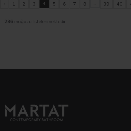
4
...
‹
1
2
3
5
6
7
8
39
40
›
236
mağaza listelenmektedir.