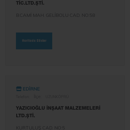
TİC.LTD.ŞTİ.
B.CAMİ MAH. GELİBOLU CAD. NO:58
Haritada Göster
EDİRNE
İlçe:
Telefon:
UZUNKÖPRÜ
YAZICIOĞLU İNŞAAT MALZEMELERİ
LTD.ŞTİ.
KURTULUŞ CAD. NO:5