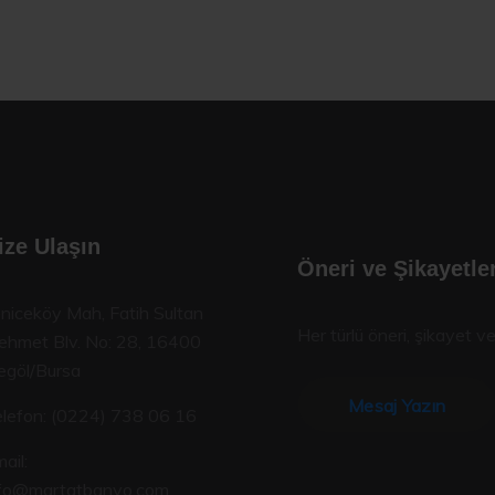
ize Ulaşın
Öneri ve Şikayetler
niceköy Mah, Fatih Sultan
Her türlü öneri, şikayet ve
hmet Blv. No: 28, 16400
egöl/Bursa
Mesaj Yazın
lefon:
(0224) 738 06 16
ail:
nfo@martatbanyo.com