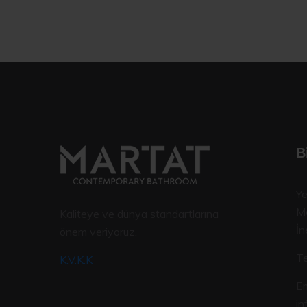
B
Ye
Me
Kaliteye ve dünya standartlarına
İn
önem veriyoruz.
Te
K.V.K.K
Em
i