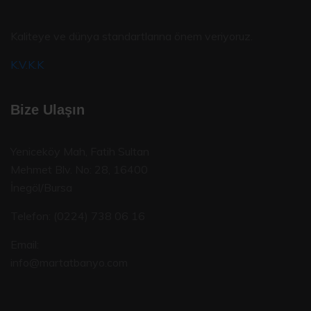
Kaliteye ve dünya standartlarına önem veriyoruz.
K.V.K.K
Bize Ulaşın
Yeniceköy Mah, Fatih Sultan
Mehmet Blv. No: 28, 16400
İnegöl/Bursa
Telefon:
(0224) 738 06 16
Email:
info@martatbanyo.com