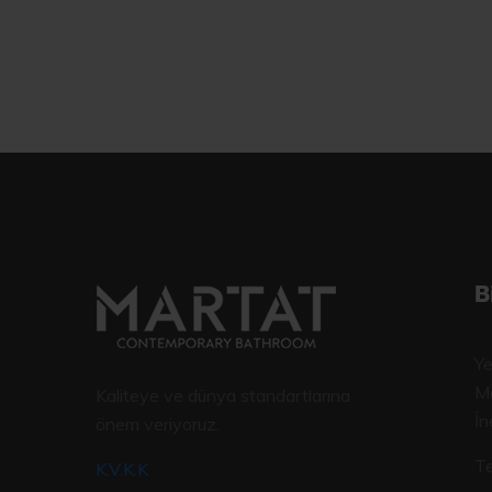
B
Ye
Me
Kaliteye ve dünya standartlarına
İn
önem veriyoruz.
Te
K.V.K.K