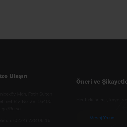
ize Ulaşın
Öneri ve Şikayetle
niceköy Mah, Fatih Sultan
Her türlü öneri, şikayet ve
hmet Blv. No: 28, 16400
egöl/Bursa
Mesaj Yazın
lefon:
(0224) 738 06 16