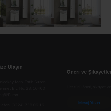
ize Ulaşın
Öneri ve Şikayetler
niceköy Mah, Fatih Sultan
Her türlü öneri, şikayet ve
hmet Blv. No: 28, 16400
egöl/Bursa
Mesaj Yazın
lefon:
(0224) 738 06 16