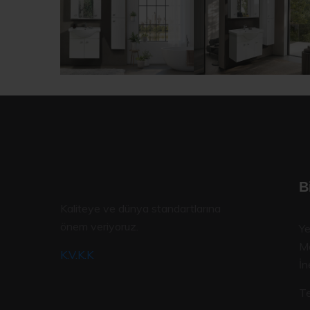
B
Kaliteye ve dünya standartlarına
önem veriyoruz.
Ye
Me
K.V.K.K
İn
Te