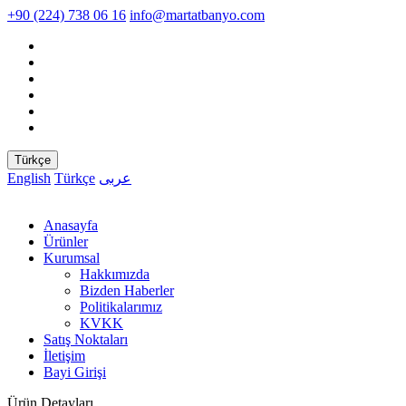
+90 (224) 738 06 16
info@martatbanyo.com
Türkçe
English
Türkçe
عربى
Anasayfa
Ürünler
Kurumsal
Hakkımızda
Bizden Haberler
Politikalarımız
KVKK
Satış Noktaları
İletişim
Bayi Girişi
Ürün Detayları